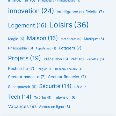
Immobilier
(8)
Influenceurs - influenceuses
(4)
innovation
(24)
Intelligence artificielle
(7)
Loisirs
(36)
Logement
(16)
Maison
(16)
Magie
(6)
Musique
(6)
Matériaux
(5)
Potagers
(7)
Philosophie
(6)
Populismes
(4)
Projets
(19)
Précaution
(6)
Prêt
(6)
Recette
(5)
Recherche
(7)
Religion
(4)
Réseaux sociaux
(4)
Secteur bancaire
(7)
Secteur financier
(7)
Sécurité
(14)
Superpouvoir
(6)
Série
(5)
Tech
(14)
Télévision
(6)
Téléfilm
(5)
Vacances
(9)
Ventes en ligne
(6)