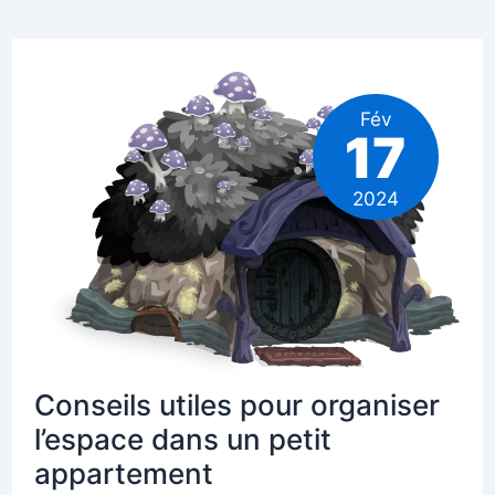
pot
de
fleurs
à
partir
de
matériaux
Fév
recyclés
17
?
Explications
en
2024
8
étapes
Conseils utiles pour organiser
l’espace dans un petit
appartement