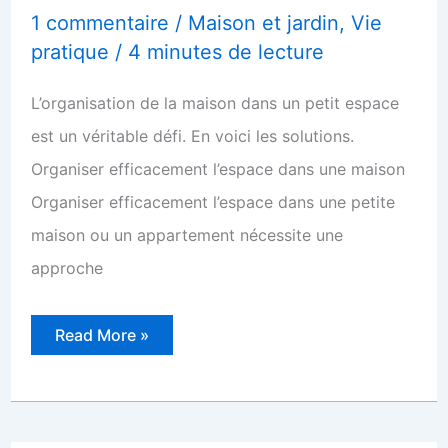
1 commentaire
/
Maison et jardin
,
Vie
pratique
/
4 minutes de lecture
L’organisation de la maison dans un petit espace
est un véritable défi. En voici les solutions.
Organiser efficacement l’espace dans une maison
Organiser efficacement l’espace dans une petite
maison ou un appartement nécessite une
approche
Conseils
Read More »
utiles
pour
organiser
l’espace
dans
un
petit