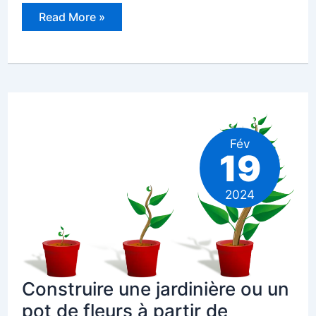
Savez-
Read More »
vous
comment
est
intégrée
la
domotique
dans
les
logements
intelligents
?
Fév
19
2024
Construire une jardinière ou un
pot de fleurs à partir de