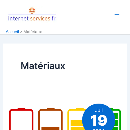
Aller
au
contenu
Accueil
Matériaux
Matériaux
Juil
19