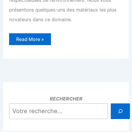
présentons quelques-uns des matériaux les plus
novateurs dans ce domaine.
Connaissez-
Read More »
vous
les
matériaux
et
textiles
dans
la
mode
durable
?
RECHERCHER