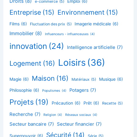
Droits
(8)
Emploi
(6)
e-commerce
(5)
Entreprise
(15)
Environnement
(15)
Films
(6)
Imagerie médicale
(6)
Fluctuation des prix
(5)
Immobilier
(8)
Influenceurs - influenceuses
(4)
innovation
(24)
Intelligence artificielle
(7)
Loisirs
(36)
Logement
(16)
Maison
(16)
Magie
(6)
Musique
(6)
Matériaux
(5)
Potagers
(7)
Philosophie
(6)
Populismes
(4)
Projets
(19)
Précaution
(6)
Prêt
(6)
Recette
(5)
Recherche
(7)
Religion
(4)
Réseaux sociaux
(4)
Secteur bancaire
(7)
Secteur financier
(7)
Sécurité
(14)
Superpouvoir
(6)
Série
(5)