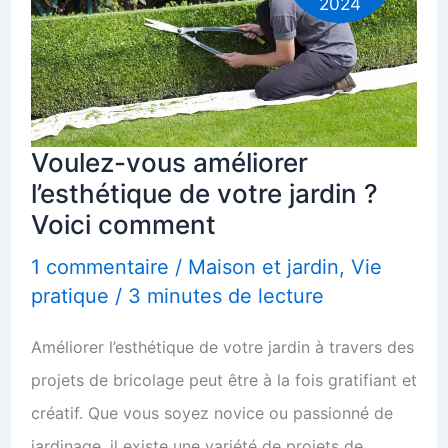
2024
Voulez-vous améliorer
l’esthétique de votre jardin ?
Voici comment
1 commentaire
/
Maison et jardin
,
Vie
pratique
/
3 minutes de lecture
Améliorer l’esthétique de votre jardin à travers des
projets de bricolage peut être à la fois gratifiant et
créatif. Que vous soyez novice ou passionné de
jardinage, il existe une variété de projets de