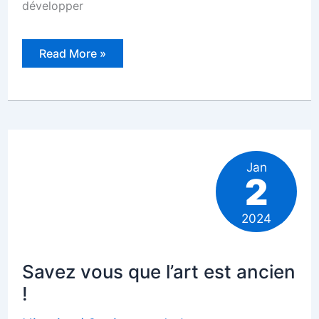
développer
Savez-
Read More »
vous
quel
est
l’impact
du
tourisme
sur
l’environnement
?
Analyse
Jan
2
2024
Savez vous que l’art est ancien
!