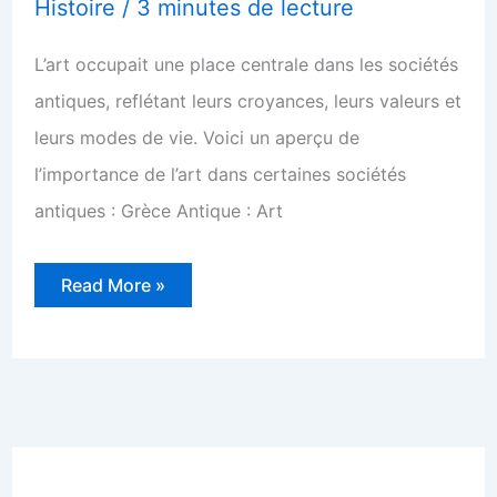
Histoire
/
3 minutes de lecture
L’art occupait une place centrale dans les sociétés
antiques, reflétant leurs croyances, leurs valeurs et
leurs modes de vie. Voici un aperçu de
l’importance de l’art dans certaines sociétés
antiques : Grèce Antique : Art
Savez
Read More »
vous
que
l’art
est
ancien
!