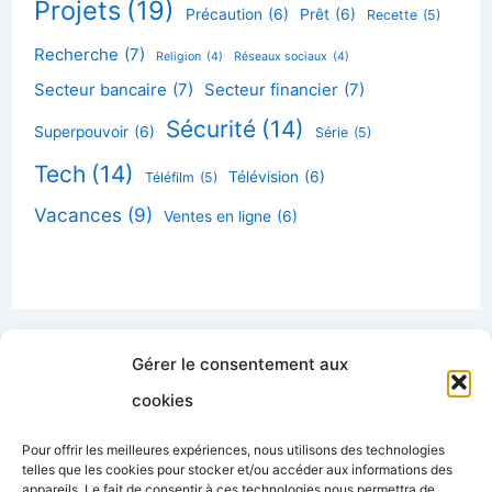
Projets
(19)
Précaution
(6)
Prêt
(6)
Recette
(5)
Recherche
(7)
Religion
(4)
Réseaux sociaux
(4)
Secteur bancaire
(7)
Secteur financier
(7)
Sécurité
(14)
Superpouvoir
(6)
Série
(5)
Tech
(14)
Télévision
(6)
Téléfilm
(5)
Vacances
(9)
Ventes en ligne
(6)
Gérer le consentement aux
cookies
Accueil
Pour offrir les meilleures expériences, nous utilisons des technologies
Contactez-nous
telles que les cookies pour stocker et/ou accéder aux informations des
appareils. Le fait de consentir à ces technologies nous permettra de