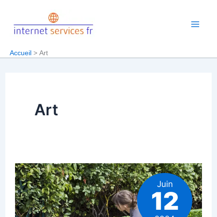
Aller
au
contenu
Accueil
Art
Art
Juin
12