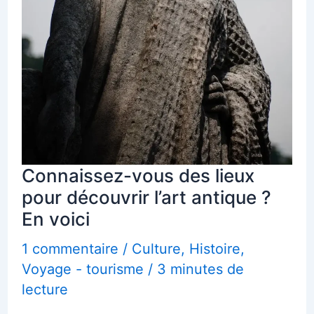
Connaissez-vous des lieux
pour découvrir l’art antique ?
En voici
1 commentaire
/
Culture
,
Histoire
,
Voyage - tourisme
/
3 minutes de
lecture