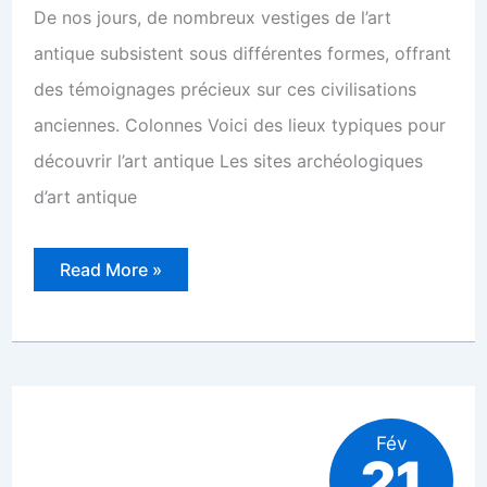
De nos jours, de nombreux vestiges de l’art
antique subsistent sous différentes formes, offrant
des témoignages précieux sur ces civilisations
anciennes. Colonnes Voici des lieux typiques pour
découvrir l’art antique Les sites archéologiques
d’art antique
Connaissez-
Read More »
vous
des
lieux
pour
découvrir
l’art
antique
?
En
voici
Fév
21